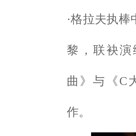
·格拉夫执棒
黎，
联袂演
曲》与《C
作
。